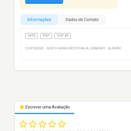
Informações
Dados de Contato
HITS
POP
TOP 40
DORTMUND
·
NORTH RHINE-WESTPHALIA
,
GERMANY
·
ALEMÃO
Escrever uma Avaliação