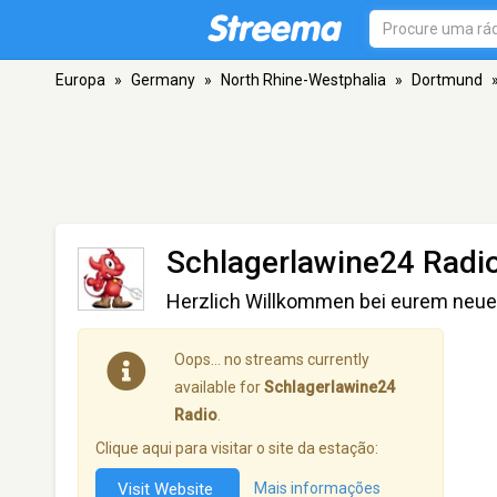
Europa
»
Germany
»
North Rhine-Westphalia
»
Dortmund
Schlagerlawine24 Radi
Herzlich Willkommen bei eurem neuen
Oops… no streams currently
available for
Schlagerlawine24
Radio
.
Clique aqui para visitar o site da estação:
Visit Website
Mais informações