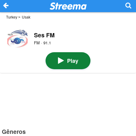
Turkey
>
Usak
Ses FM
FM · 91.1
Play
Gêneros