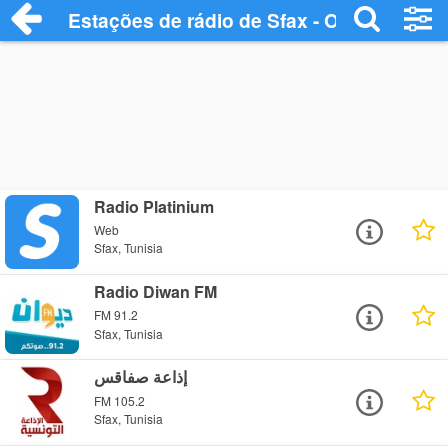
Estações de rádio de Sfax - Ouça Online
Radio Platinium
Web
Sfax, Tunisia
Radio Diwan FM
FM 91.2
Sfax, Tunisia
إذاعة صفاقس
FM 105.2
Sfax, Tunisia