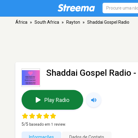
África
»
South Africa
»
Rayton
»
Shaddai Gospel Radio
Shaddai Gospel Radio
-
Play Radio
5
/5
baseado em
1
review.
Informações
Dados de Contato