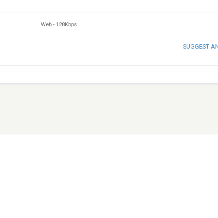
Web
-
128Kbps
SUGGEST A