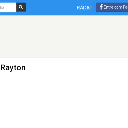
RÁDIO
Entre com Fa
 Rayton