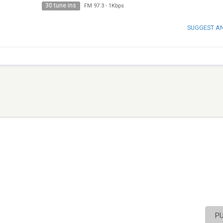
30 tune ins
FM 97.3
-
1Kbps
SUGGEST A
P