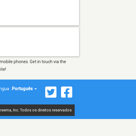
mobile phones. Get in touch via the
ite!
íngua :
Português
reema, Inc. Todos os direitos reservados