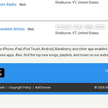
Shelburne, VT
,
United States
ists Radio
Web
ACOUSTIC
FOLK
INDIE
ROCK
endent Artists
Web
Shelburne, VT
,
United States
 iPhone, iPad, iPod Touch, Android, Blackberry, and other app-enabled 
hese apps. Also, find the top new songs, playlists, and music on our webs
L
dade
/
Copyright Policy
/
AdChoices
© 2026 St