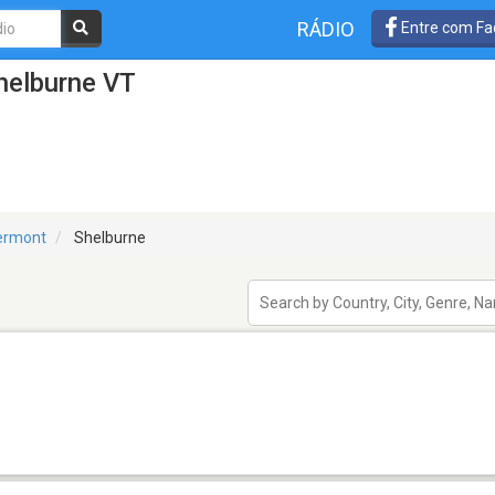
RÁDIO
Entre com Fa
helburne VT
ermont
Shelburne