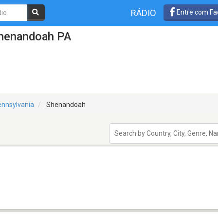
RÁDIO
Entre com Fa
Shenandoah PA
nnsylvania
Shenandoah