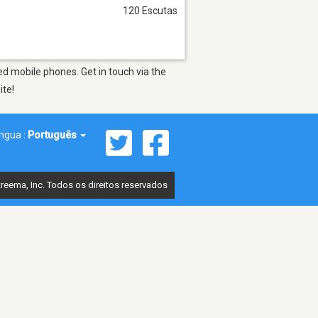
120 Escutas
d mobile phones. Get in touch via the
ite!
íngua :
Português
reema, Inc. Todos os direitos reservados