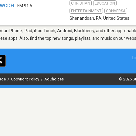
CHRISTIAN
EDUCATION
- WCDH
FM 91.5
ENTERTAINMENT
CONVERSA
Shenandoah, PA
,
United States
ur iPhone, iPad, iPod Touch, Android, Blackberry, and other app-enable
hese apps. Also, find the top new songs, playlists, and music on our webs
L
dade
/
Copyright Policy
/
AdChoices
© 2026 St