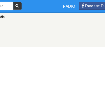
RÁDIO
Entre com Fa
dio