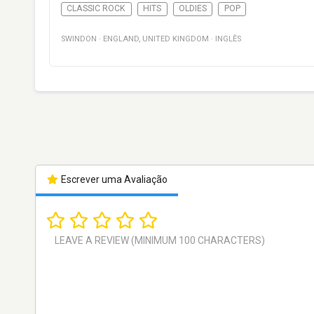
CLASSIC ROCK
HITS
OLDIES
POP
SWINDON
·
ENGLAND
,
UNITED KINGDOM
·
INGLÊS
Escrever uma Avaliação