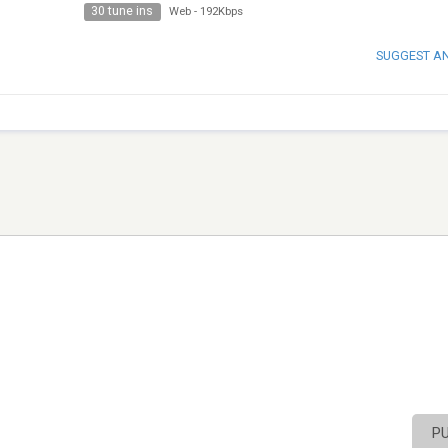
30 tune ins
Web
-
192Kbps
SUGGEST A
P