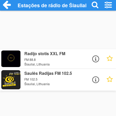
Estações de rádio de Šiauliai - Ouça Onli
Radijo stotis XXL FM
FM 88.8
Šiauliai, Lithuania
Saulės Radijas FM 102.5
FM 102.5
Šiauliai, Lithuania