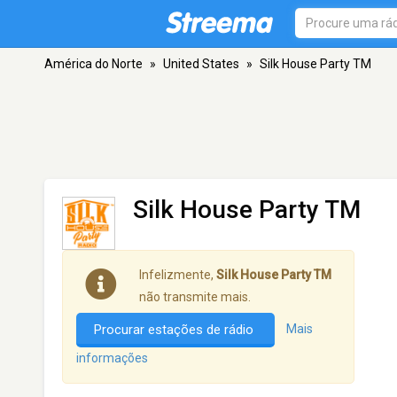
América do Norte
»
United States
»
Silk House Party TM
Silk House Party TM
Infelizmente,
Silk House Party TM
não transmite mais.
Procurar estações de rádio
Mais
informações