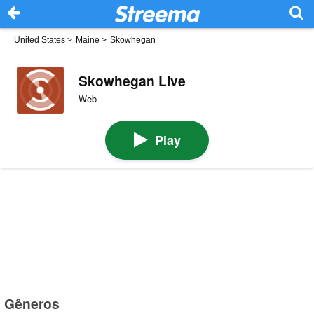
United States
>
Maine
>
Skowhegan
Skowhegan Live
Web
Play
Gêneros