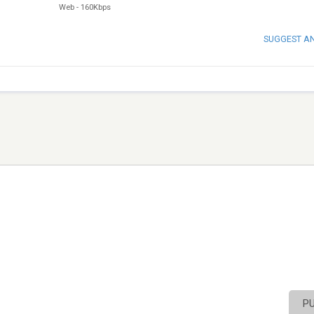
Web
-
160Kbps
SUGGEST A
P