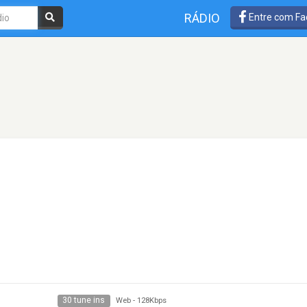
RÁDIO
Entre com Fa
30 tune ins
Web
-
128Kbps