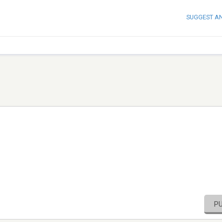
SUGGEST A
P