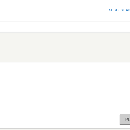
SUGGEST A
P