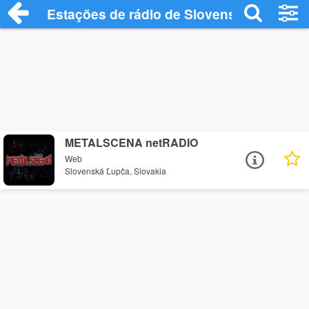
Estações de rádio de Slovenská Ľupča -
METALSCENA netRADIO
Web
Slovenská Ľupča, Slovakia