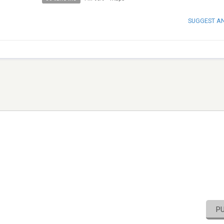
SUGGEST A
P