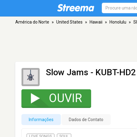
América do Norte
»
United States
»
Hawaii
»
Honolulu
»
S
Slow Jams - KUBT-HD2
OUVIR
Informações
Dados de Contato
LOVE SONGS
SOUL