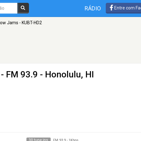
RÁDIO
Entre com Fa
low Jams - KUBT-HD2
- FM 93.9 - Honolulu, HI
30 tune ins
FM 93.9
-
1Kbps