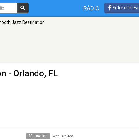
RÁDIO
Entre com Fa
ooth Jazz Destination
on
- Orlando, FL
30 tune ins
Web
-
62Kbps