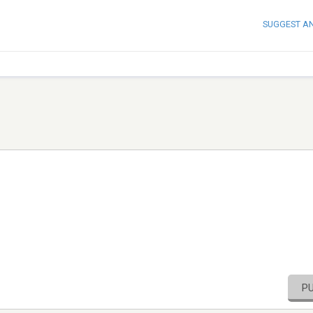
SUGGEST A
P