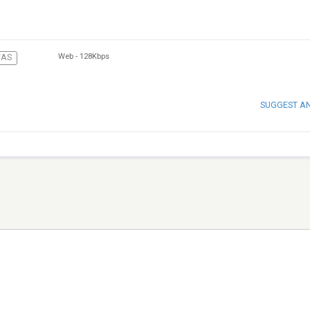
Web
-
128Kbps
AS
SUGGEST A