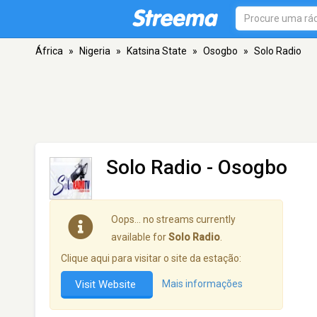
África
»
Nigeria
»
Katsina State
»
Osogbo
»
Solo Radio
Solo Radio
- Osogbo
Oops… no streams currently
available for
Solo Radio
.
Clique aqui para visitar o site da estação:
Visit Website
Mais informações