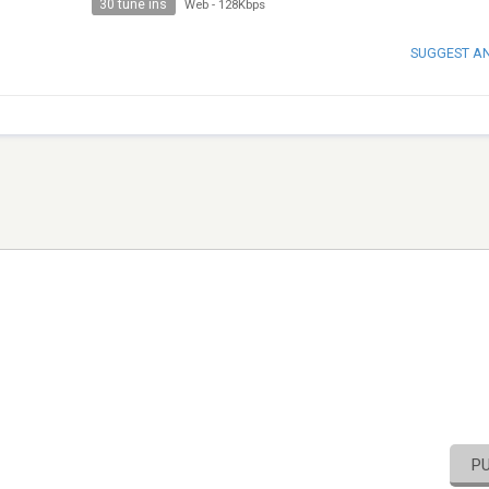
30 tune ins
Web
-
128Kbps
SUGGEST A
P