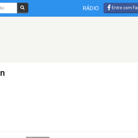
RÁDIO
Entre com Fa
an