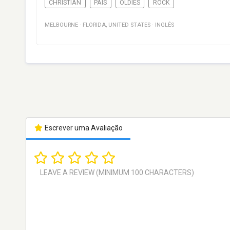
CHRISTIAN
PAÍS
OLDIES
ROCK
MELBOURNE
·
FLORIDA
,
UNITED STATES
·
INGLÊS
Escrever uma Avaliação