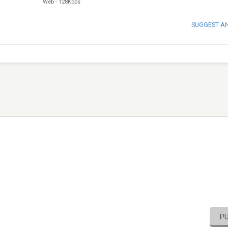
Web
-
128Kbps
SUGGEST A
P