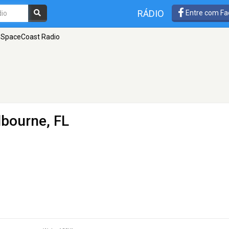
RÁDIO
Entre com Fa
SpaceCoast Radio
lbourne, FL