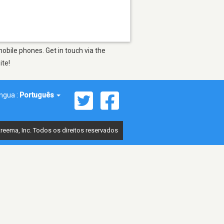
obile phones. Get in touch via the
ite!
íngua :
Português
reema, Inc. Todos os direitos reservados