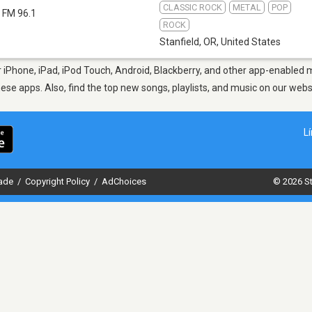
CLASSIC ROCK
METAL
POP
FM 96.1
ROCK
Stanfield, OR
,
United States
 iPhone, iPad, iPod Touch, Android, Blackberry, and other app-enabled m
hese apps. Also, find the top new songs, playlists, and music on our webs
L
dade
/
Copyright Policy
/
AdChoices
© 2026 St