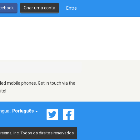
cebook
Criar uma conta
Entre
led mobile phones. Get in touch via the
ite!
íngua :
Português
reema, Inc. Todos os direitos reservados