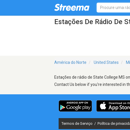
Estações De Rádio De S
América do Norte
United States
Mi
Estações de rádio de State College MS on 
Contact Us below if you're interested in t
Termos de Serviço
/
Política de privaci