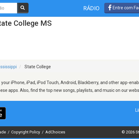
RÁDIO
Entre com Fa
tate College MS
ssissippi
State College
your iPhone, iPad, iPod Touch, Android, Blackberry, and other app-enab
hese apps. Also, find the top new songs, playlists, and music on our webs
L
dade
/
Copyright Policy
/
AdChoices
© 2026 St