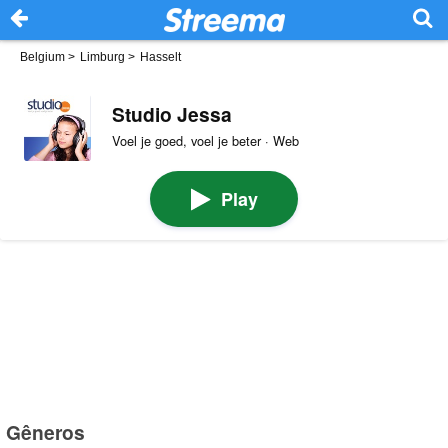
Belgium
>
Limburg
>
Hasselt
Studio Jessa
Voel je goed, voel je beter · Web
Play
Gêneros