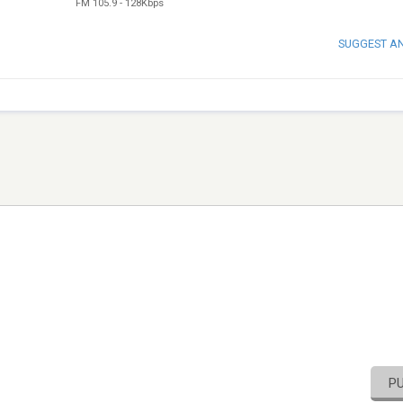
FM 105.9
-
128Kbps
SUGGEST A
P