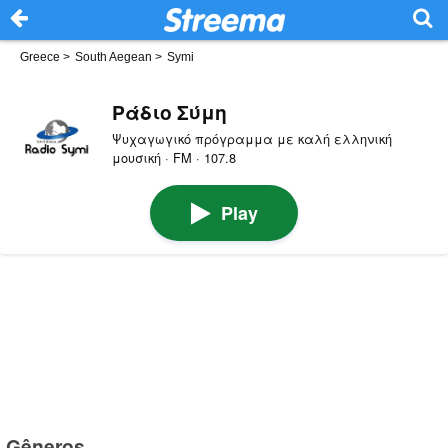
Greece
>
South Aegean
>
Symi
Ράδιο Σύμη
Ψυχαγωγικό πρόγραμμα με καλή ελληνική
μουσική · FM · 107.8
Play
Gêneros