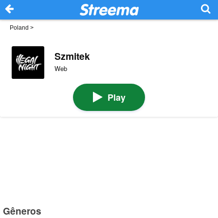
Poland
>
Szmitek
Web
Play
Gêneros