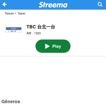
Taiwan
>
Taipei
TBC 台北一台
AM · 1323
Play
Gêneros