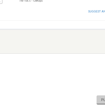
FM 106.5
-
128Kbps
A
SUGGEST A
P