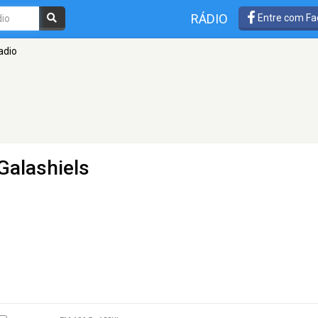
RÁDIO
Entre com Fa
adio
Galashiels