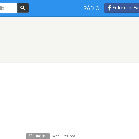
RÁDIO
Entre com Fa
30 tune ins
Web
-
128Kbps