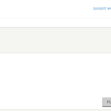
SUGGEST A
P