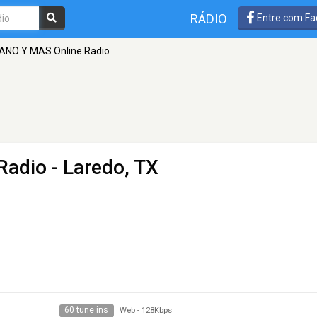
RÁDIO
Entre com Fa
ANO Y MAS Online Radio
Radio
- Laredo, TX
60 tune ins
Web
-
128Kbps