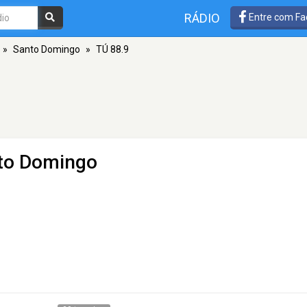
RÁDIO
Entre com Fa
»
Santo Domingo
»
TÚ 88.9
nto Domingo