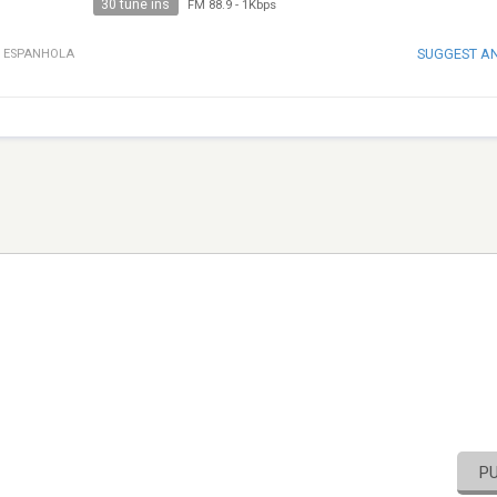
30 tune ins
FM 88.9
-
1Kbps
SUGGEST A
·
ESPANHOLA
P