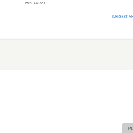
Web
-
64Kbps
SUGGEST A
P