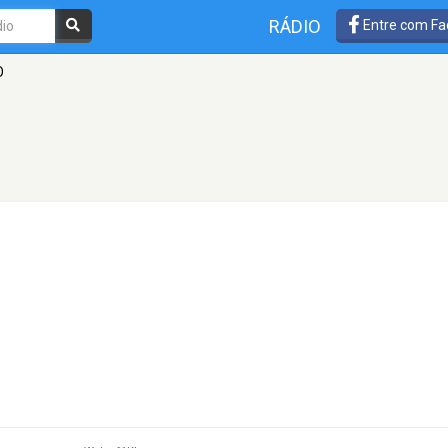
RÁDIO
Entre com Fa
O