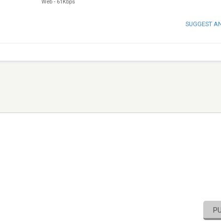
Web
-
61Kbps
SUGGEST A
P