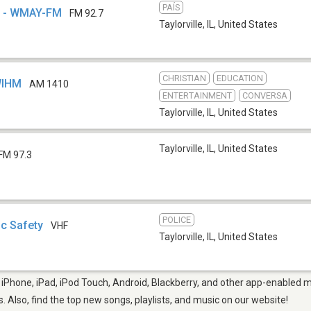
PAÍS
Y - WMAY-FM
FM 92.7
Taylorville, IL
,
United States
CHRISTIAN
EDUCATION
WIHM
AM 1410
ENTERTAINMENT
CONVERSA
Taylorville, IL
,
United States
Taylorville, IL
,
United States
FM 97.3
POLICE
ic Safety
VHF
Taylorville, IL
,
United States
ur iPhone, iPad, iPod Touch, Android, Blackberry, and other app-enabled m
s. Also, find the top new songs, playlists, and music on our website!