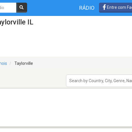
RÁDIO
Entre com Fa
lorville IL
linois
Taylorville