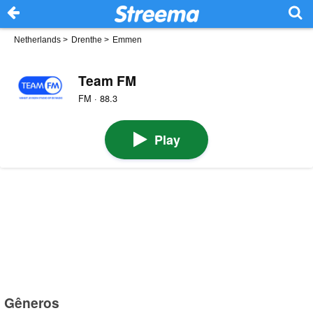
Netherlands
>
Drenthe
>
Emmen
Team FM
FM · 88.3
Play
Gêneros