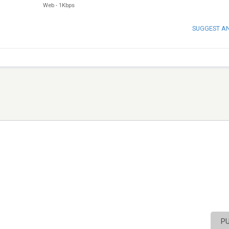
Web
-
1Kbps
SUGGEST A
P