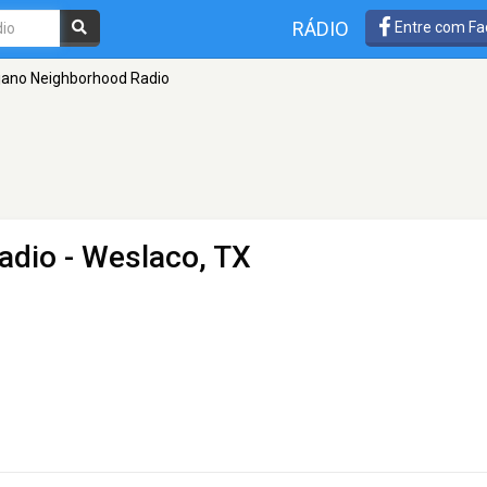
RÁDIO
Entre com Fa
jano Neighborhood Radio
adio
- Weslaco, TX