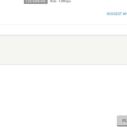
120 tune ins
Web
-
128Kbps
SUGGEST A
P