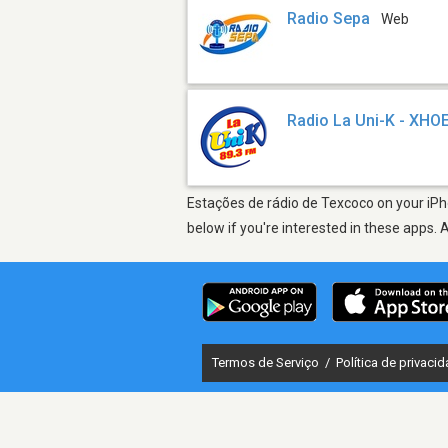
Radio Sepa
Web
Radio La Uni-K - XHO
Estações de rádio de Texcoco on your iPho
below if you're interested in these apps. 
Termos de Serviço
/
Política de privaci