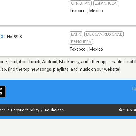
CHRISTIAN
ESPANHOLA
Texcoco,
,
Mexico
LATIN
MEXICAN REGIONAL
EX
FM 89.3
RANCHERA
Texcoco,
,
Mexico
ne, iPad, iPod Touch, Android, Blackberry, and other app-enabled mobil
Also, find the top new songs, playlists, and music on our website!
L
dade
/
Copyright Policy
/
AdChoices
© 2026 St