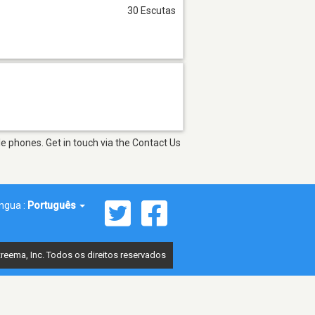
30 Escutas
e phones. Get in touch via the Contact Us
íngua :
Português
reema, Inc. Todos os direitos reservados