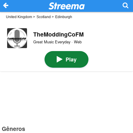
United Kingdom
>
Scotland
>
Edinburgh
TheModdingCoFM
Great Music Everyday · Web
Play
Gêneros