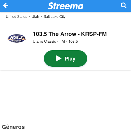
United States
>
Utah
>
Salt Lake City
103.5 The Arrow - KRSP-FM
Utah's Classic · FM · 103.5
Play
Gêneros