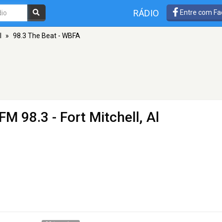
RÁDIO
Entre com Fa
l
»
98.3 The Beat - WBFA
FM 98.3 - Fort Mitchell, Al