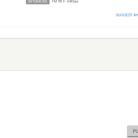
30 tune ins
FM 98.3
-
64Kbps
SUGGEST A
P