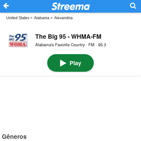
United States
>
Alabama
>
Alexandria
The Big 95 - WHMA-FM
Alabama's Favorite Country · FM · 95.3
Play
Gêneros