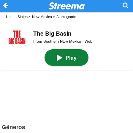
United States
>
New Mexico
>
Alamogordo
The Big Basin
From Southern NEw Mexico · Web
Play
Gêneros