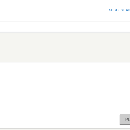
SUGGEST A
P