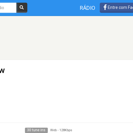
RÁDIO
Entre com Fa
ow
30 tune ins
Web
-
128Kbps