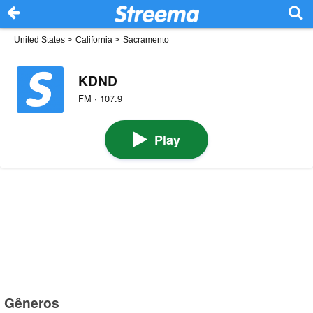
United States
>
California
>
Sacramento
KDND
FM · 107.9
Play
Gêneros