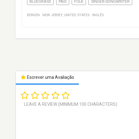
BLUEGRASS
PAÍS
FOLK
SINGER-SONGWRITER
BERGEN
·
NEW JERSEY
,
UNITED STATES
·
INGLÊS
Escrever uma Avaliação