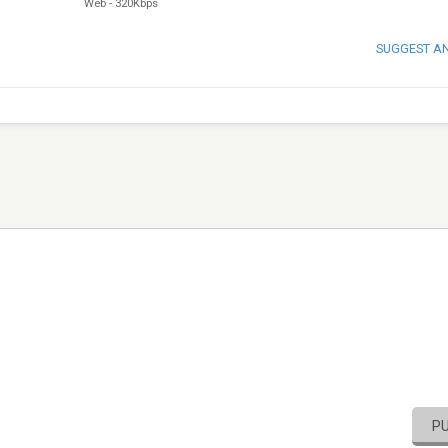
Web
-
320Kbps
SUGGEST A
P