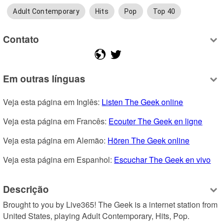
Adult Contemporary
Hits
Pop
Top 40
Contato
Em outras línguas
Veja esta página em Inglês: 
Listen The Geek online
Veja esta página em Francês: 
Ecouter The Geek en ligne
Veja esta página em Alemão: 
Hören The Geek online
Veja esta página em Espanhol: 
Escuchar The Geek en vivo
Descrição
Brought to you by Live365! The Geek is a internet station from 
United States, playing Adult Contemporary, Hits, Pop.