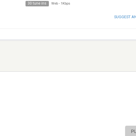
30 tune ins
Web
-
1Kbps
SUGGEST A
P