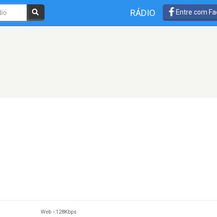
RÁDIO
Entre com Fa
Web
-
128Kbps