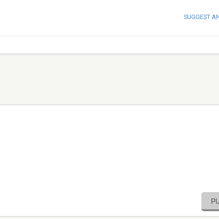
SUGGEST A
P