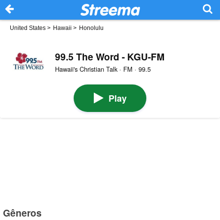
United States
>
Hawaii
>
Honolulu
99.5 The Word - KGU-FM
Hawaii's Christian Talk · FM · 99.5
Play
Gêneros